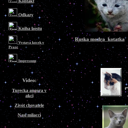
Kontakt
Odkazy
Kniha hostu
Ruska modra kotatka
Vystava kocek v
Praze
Impressum
Video:
Turecka angora v
akci
Zivot chovatele
Nasi milacci