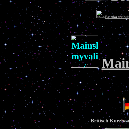
Britska strib
Mai
Britisch Kurzhaa