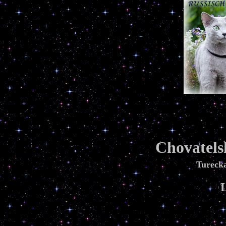
Chovatels
Tureck