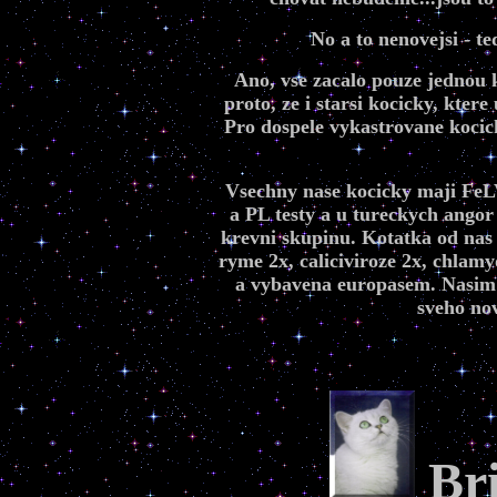
No a to nenovejsi - t
Ano, vse zacalo pouze jednou k
proto, ze i starsi kocicky, kter
Pro dospele vykastrovane kocic
Vsechny nase kocicky maji FeL
a PL testy a u tureckych angor
krevni skupinu. Kotatka od nas 
ryme 2x, caliciviroze 2x, chlamy
a vybavena europasem. Nasim k
sveho nov
Bri