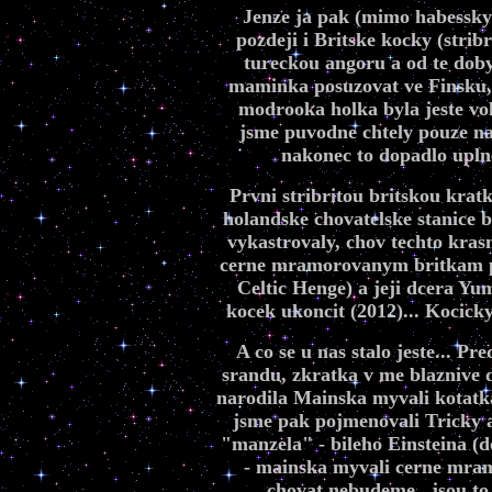
Jenze ja pak (mimo habessky
pozdeji i Britske kocky (strib
tureckou angoru a od te doby 
maminka posuzovat ve Finsku, z
modrooka holka byla jeste v
jsme puvodne chtely pouze na 
nakonec to dopadlo uplne
Prvni stribritou britskou kra
holandske chovatelske stanice b
vykastrovaly, chov techto kras
cerne mramorovanym britkam pr
Celtic Henge) a jeji dcera Yu
kocek ukoncit (2012)... Kocick
A co se u nas stalo jeste... P
srandu, zkratka v me blaznive 
narodila Mainska myvali kotatka
jsme pak pojmenovali Tricky a 
"manzela" - bileho Einsteina (d
- mainska myvali cerne mramo
chovat nebudeme...jsou to 