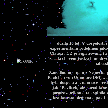
dozila 18 let! V dospelosti
experimentalni rodokmen jako 
Glauca , CZ je registrovana (u
zacala chovem ruskych modrych
habessk
Zanedlouho k nam z Nemecka pr
Paulchen von Udindare DM)... a
byla dospela a k nam sice pris
jako Pavlicek, ale narodila 
posuzovatelkou a tak splnila 
kratkosrsta plemena a pak i p